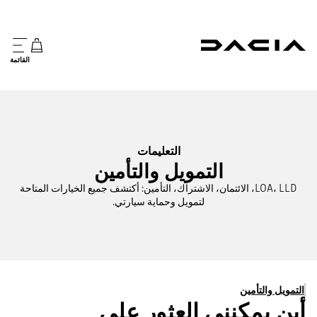
القائمة
التعليمات
التمويل والتأمين
LOA، LLD، الائتمان، الاشتراك، التأمين: أكتشف جميع الخيارات المتاحة
لتمويل وحماية سيارتي.
التمويل والتأمين
أين يمكنني العثور على